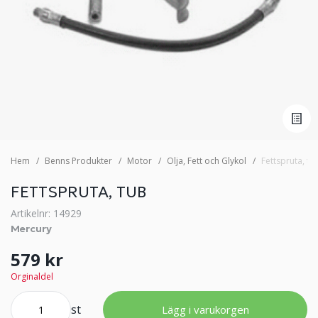
Hem
Benns Produkter
Motor
Olja, Fett och Glykol
Fettspruta, tu
FETTSPRUTA, TUB
Artikelnr: 14929
Mercury
579 kr
Orginaldel
st
Lägg i varukorgen