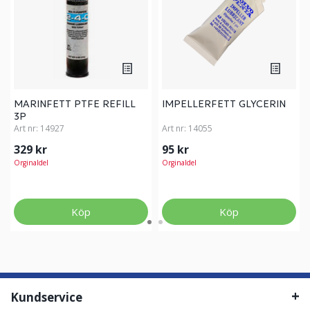
MARINFETT PTFE REFILL
IMPELLERFETT GLYCERIN
3P
Art nr:
14927
Art nr:
14055
329 kr
95 kr
Orginaldel
Orginaldel
Köp
Köp
Kundservice