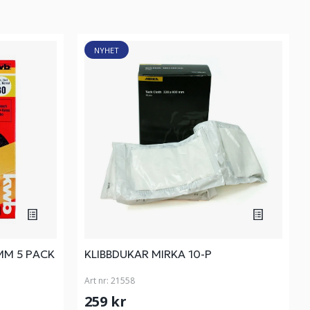
NYHET
MM 5 PACK
KLIBBDUKAR MIRKA 10-P
Art nr:
21558
259 kr