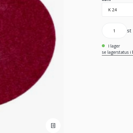
st
i lager
se lagerstatus i 