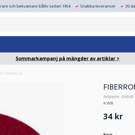
krare och bekvämare båtliv sedan 1954
Snabba leveranser
30 da
Sommarkampanj på mängder av artiklar >
ell 125mm 24
FIBERRO
Artikelnr: 09668
KWB
34 kr
Korn