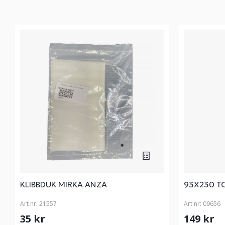
KLIBBDUK MIRKA ANZA
93X230 TO
Art nr:
21557
Art nr:
09656
35 kr
149 kr