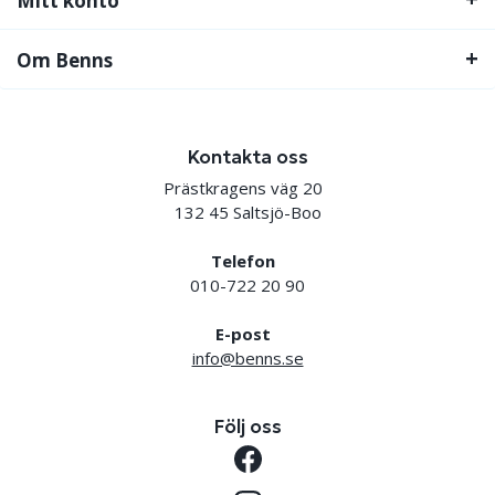
Mitt konto
Om Benns
Kontakta oss
Prästkragens väg 20
132 45 Saltsjö-Boo
Telefon
010-722 20 90
E-post
info@benns.se
Följ oss