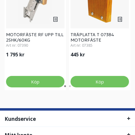
MOTORFÄSTE RF UPP TILL
TRÄPLATTA T 07384
25HK/60KG
MOTORFÄSTE
Art nr:
07390
Art nr:
07385
1 795 kr
445 kr
Köp
Köp
Kundservice