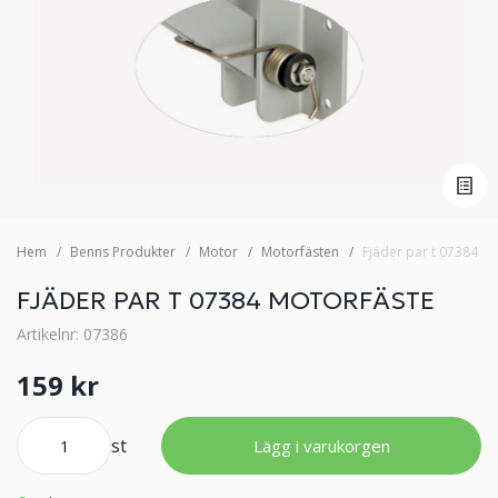
Hem
Benns Produkter
Motor
Motorfästen
Fjäder par t 07384 m
FJÄDER PAR T 07384 MOTORFÄSTE
Artikelnr: 07386
159 kr
st
Lägg i varukorgen