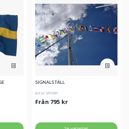
GE
SIGNALSTÄLL
Art nr:
V01691
Från 795 kr
Se varianter