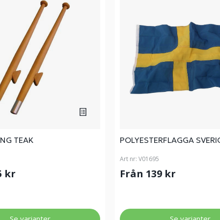
NG TEAK
POLYESTERFLAGGA SVERI
Art nr:
V01695
5 kr
Från 139 kr
Se varianter
Se varianter