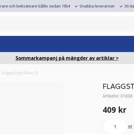
krare och bekvämare båtliv sedan 1954
Snabba leveranser
30 da
Sommarkampanj på mängder av artiklar >
Flaggstångshållare 25
FLAGGST
Artikelnr: 01608
409 kr
st