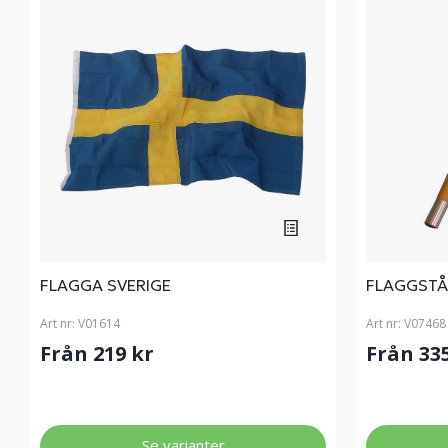
FLAGGA SVERIGE
FLAGGSTÅ
Art nr:
V01614
Art nr:
V07468
Från 219 kr
Från 33
Se varianter