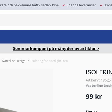
krare och bekvämare båtliv sedan 1954
Snabba leveranser
30 da
Sommarkampanj på mängder av artiklar >
Waterline Design
Isolering för portlight liten
ISOLERI
Artikelnr: 18625
Waterline Desi
99 kr
Storlek