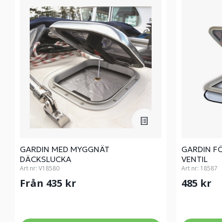
GARDIN MED MYGGNÄT
GARDIN F
DÄCKSLUCKA
VENTIL
Art nr:
V18580
Art nr:
18587
Från 435 kr
485 kr