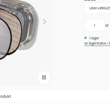
st
i lager
se lagerstatus i 
rodukt