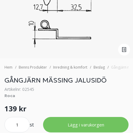
Hem
Benns Produkter
Inredning & komfort
Beslag
Gångjärn mäs
GÅNGJÄRN MÄSSING JALUSIDÖ
Artikelnr: 02545
Roca
139 kr
st
Lägg i varukorgen