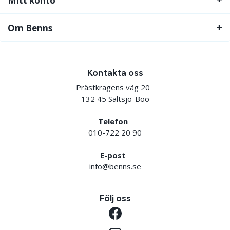
Mitt konto
Om Benns
Kontakta oss
Prästkragens väg 20
132 45 Saltsjö-Boo
Telefon
010-722 20 90
E-post
info@benns.se
Följ oss