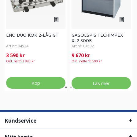
ENO DUO KÖK 2-LÅGIGT
GASOLSPIS TECHIMPEX
XL2 500B
Art nr:
04524
Art nr:
04532
3 590 kr
9 670 kr
Ord. netto 3 990 kr
Ord. netto 10 590 kr
Köp
Läs mer
Kundservice