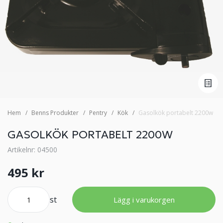
Hem
Benns Produkter
Pentry
Kök
Gasolkök portabelt 2200w
GASOLKÖK PORTABELT 2200W
Artikelnr: 04500
495 kr
st
Lägg i varukorgen