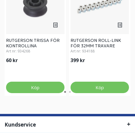
RUTGERSON TRISSA FÖR
RUTGERSON ROLL-LINK
KONTROLLINA
FÖR 32MM TRAVARE
Art nr:
934268
Art nr:
934188
60 kr
399 kr
Köp
Köp
Kundservice