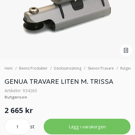
Hem
Benns Produkter
Däcksutrustning
Skenor/Travare
Rutgers
GENUA TRAVARE LITEN M. TRISSA
Artikelnr: 934260
Rutgerson
2 665 kr
st
Lägg i varukorgen