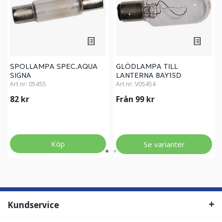
SPOLLAMPA SPEC.AQUA
GLÖDLAMPA TILL
SIGNA
LANTERNA BAY15D
Art nr:
05455
Art nr:
V05454
82 kr
Från 99 kr
Köp
Se varianter
Kundservice