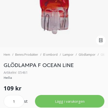
Hem
Benns Produkter
El ombord
Lampor
Glödlampor
Glödl
GLÖDLAMPA F OCEAN LINE
Artikelnr: 05461
Hella
109 kr
st
Lägg i varukorgen