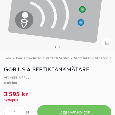
Hem
Benns Produkter
Vatten & Sanitet
Septitankar & Tillbehör
G
GOBIUS 4 SEPTIKTANKMÄTARE
Artikelnr: 04438
Gobius
3 595 kr
Nettopris
st
Lägg i varukorgen