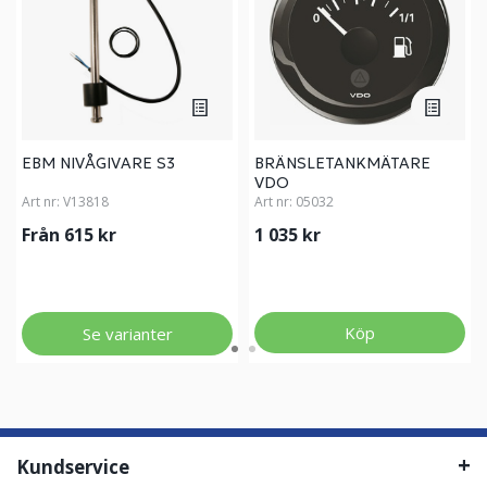
EBM NIVÅGIVARE S3
BRÄNSLETANKMÄTARE
VDO
Art nr:
V13818
Art nr:
05032
Från 615 kr
1 035 kr
Köp
Se varianter
Kundservice