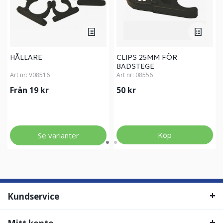
HÅLLARE
CLIPS 25MM FÖR
BADSTEGE
Art nr:
V08516
Art nr:
08556
Från 19 kr
50 kr
Köp
Se varianter
Kundservice