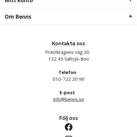
Mitt konto
Om Benns
Kontakta oss
Prästkragens väg 20
132 45 Saltsjö-Boo
Telefon
010-722 20 90
E-post
info@benns.se
Följ oss