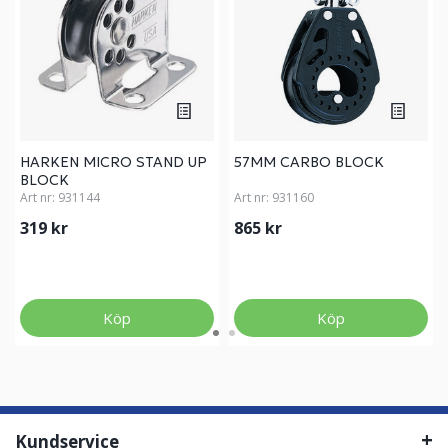
HARKEN MICRO STAND UP
57MM CARBO BLOCK
BLOCK
Art nr:
931144
Art nr:
931160
319 kr
865 kr
Köp
Köp
Kundservice