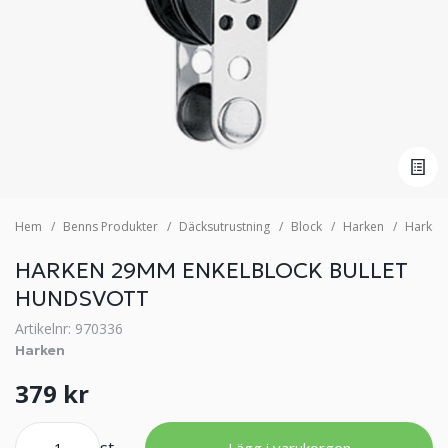
Hem
Benns Produkter
Däcksutrustning
Block
Harken
Harken
HARKEN 29MM ENKELBLOCK BULLET
HUNDSVOTT
Artikelnr: 970336
Harken
379 kr