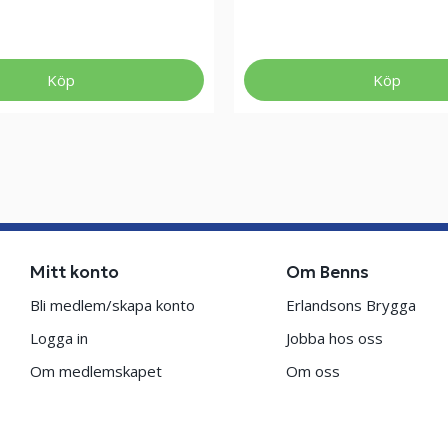
Köp
Köp
Mitt konto
Om Benns
Bli medlem/skapa konto
Erlandsons Brygga
Logga in
Jobba hos oss
Om medlemskapet
Om oss