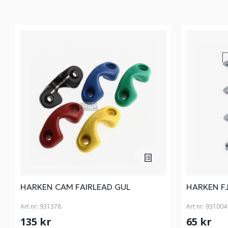
HARKEN CAM FAIRLEAD GUL
HARKEN F
Art nr:
931378
Art nr:
931004
135 kr
65 kr