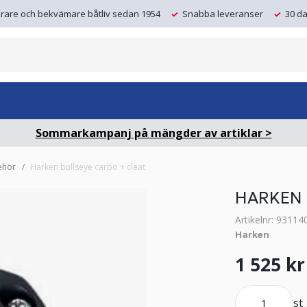
krare och bekvämare båtliv sedan 1954
Snabba leveranser
30 da
Sommarkampanj på mängder av artiklar >
behör
Harken bullseye carbo + cleat
HARKEN 
Artikelnr: 93114
Harken
1 525 kr
st