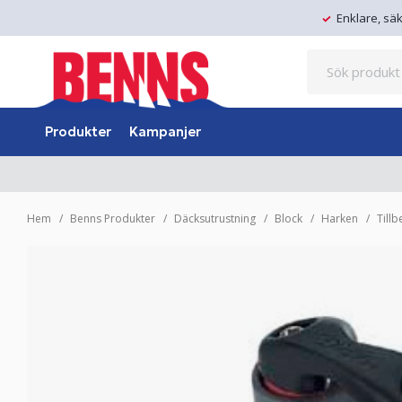
Enklare, sä
Produkter
Kampanjer
Hem
Benns Produkter
Däcksutrustning
Block
Harken
Till