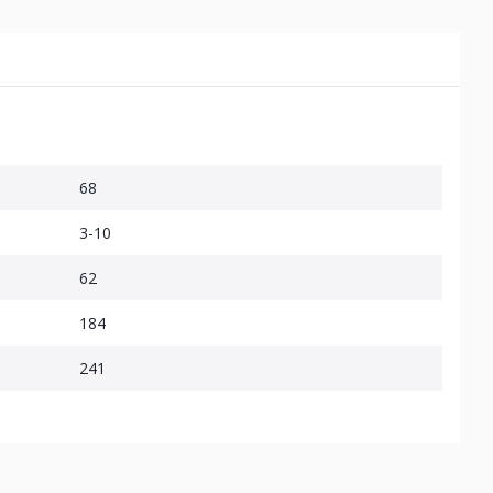
68
3-10
62
184
241