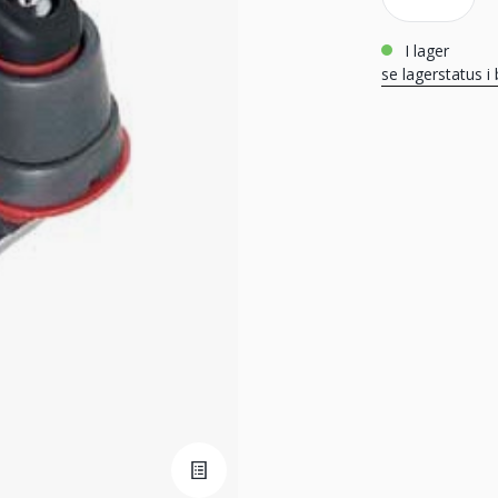
i lager
se lagerstatus i 