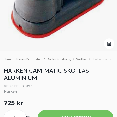
Hem
Benns Produkter
Däcksutrustning
Skotlås
Harken cam-mati
HARKEN CAM-MATIC SKOTLÅS
ALUMINIUM
Artikelnr: 931052
Harken
725 kr