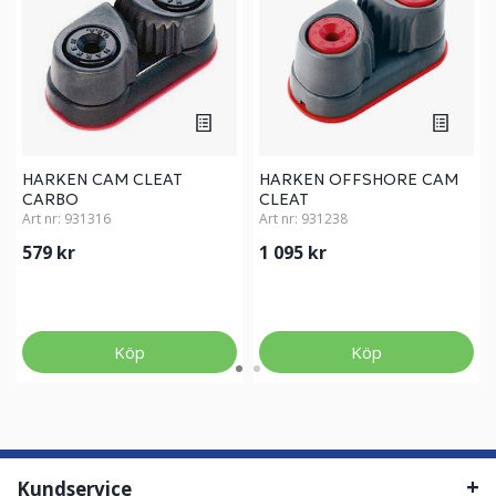
HARKEN CAM CLEAT
HARKEN OFFSHORE CAM
CARBO
CLEAT
Art nr:
931316
Art nr:
931238
579 kr
1 095 kr
Köp
Köp
Kundservice