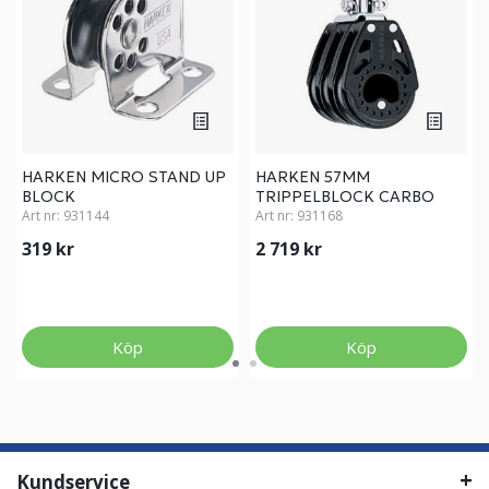
HARKEN MICRO STAND UP
HARKEN 57MM
BLOCK
TRIPPELBLOCK CARBO
Art nr:
931144
Art nr:
931168
319 kr
2 719 kr
Köp
Köp
Kundservice