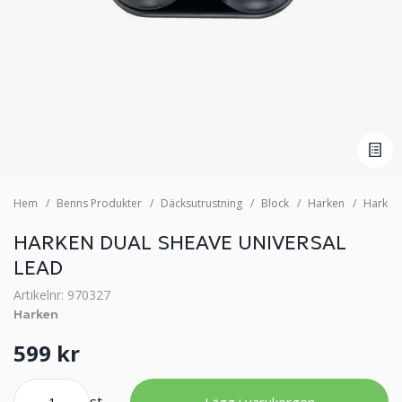
Hem
Benns Produkter
Däcksutrustning
Block
Harken
Harken
HARKEN DUAL SHEAVE UNIVERSAL
LEAD
Artikelnr: 970327
Harken
599 kr