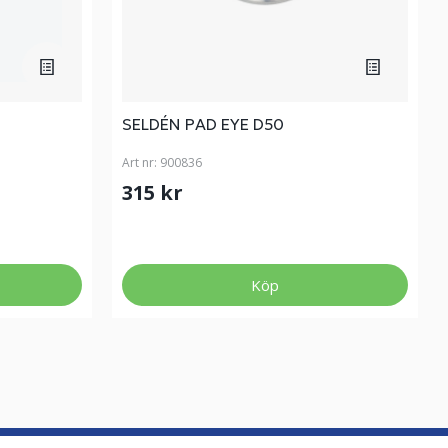
SELDÉN PAD EYE D50
Art nr:
900836
315 kr
Köp