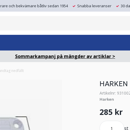
krare och bekvämare båtliv sedan 1954
Snabba leveranser
30 da
Sommarkampanj på mängder av artiklar >
ndtag nedfällt
HARKEN 
Artikelnr: 93100
Harken
285 kr
st