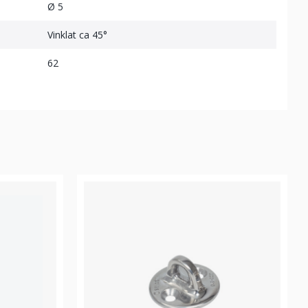
Ø 5
Vinklat ca 45°
62