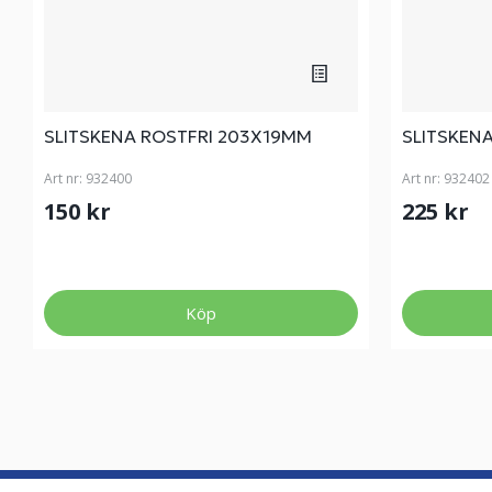
SLITSKENA ROSTFRI 203X19MM
SLITSKENA
Art nr:
932400
Art nr:
932402
150 kr
225 kr
Köp