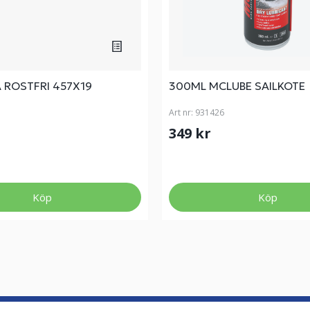
 ROSTFRI 457X19
300ML MCLUBE SAILKOTE
Art nr:
931426
349 kr
Köp
Köp