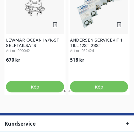
LEWMAR OCEAN 14/16ST
ANDERSEN SERVICEKIT 1
SELFTAILSATS
TILL 12ST-28ST
Art nr:
990042
Art nr:
932424
670 kr
518 kr
Köp
Köp
Kundservice