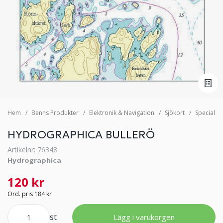
Hem
Benns Produkter
Elektronik & Navigation
Sjökort
Specialsj
HYDROGRAPHICA BULLERÖ
Artikelnr: 76348
Hydrographica
120 kr
Ord. pris 184 kr
st
Lägg i varukorgen