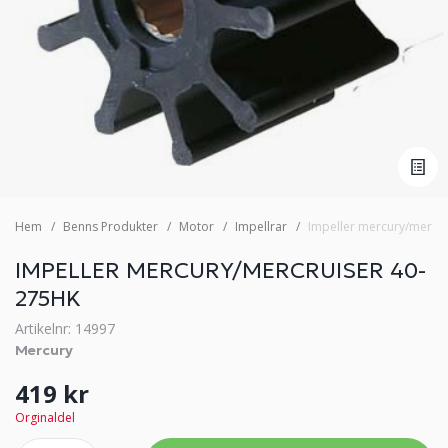
Hem
Benns Produkter
Motor
Impellrar
Impeller mercury/mercru
IMPELLER MERCURY/MERCRUISER 40-
275HK
Artikelnr: 14997
Mercury
419 kr
Orginaldel