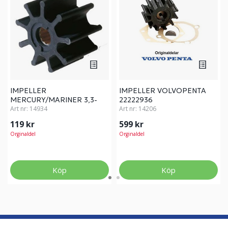
IMPELLER
IMPELLER VOLVOPENTA
MERCURY/MARINER 3,3-
22222936
6HK
Art nr:
14934
Art nr:
14206
119 kr
599 kr
Orginaldel
Orginaldel
Köp
Köp