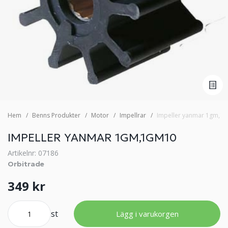
Hem
Benns Produkter
Motor
Impellrar
Impeller yanmar 1gm,1
IMPELLER YANMAR 1GM,1GM10
Artikelnr: 07186
Orbitrade
349 kr
st
Lägg i varukorgen