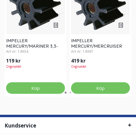
IMPELLER
IMPELLER
MERCURY/MARINER 3,3-
MERCURY/MERCRUISER
6HK
Art nr:
14934
40-275HK
Art nr:
14997
119 kr
419 kr
Orginaldel
Orginaldel
Köp
Köp
Kundservice