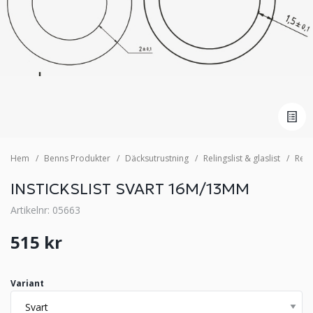
Hem
Benns Produkter
Däcksutrustning
Relingslist & glaslist
Relin
INSTICKSLIST SVART 16M/13MM
Artikelnr: 05663
515 kr
Variant