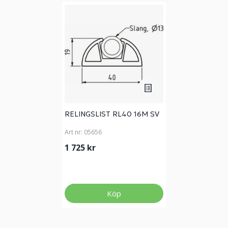
RELINGSLIST RL40 16M SV
Art nr:
05656
1 725 kr
Köp