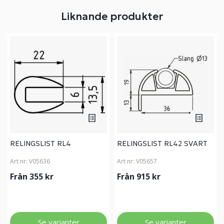
Liknande produkter
RELINGSLIST RL4
RELINGSLIST RL42 SVART
Art nr:
V05636
Art nr:
V05657
Från 355 kr
Från 915 kr
Se varianter
Se varianter