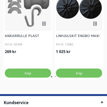
ANKARRULLE PLAST
LINHJULSKIT ENGBO MAXI
Art nr:
02446
Art nr:
12882
269 kr
1 025 kr
Köp
Köp
Kundservice