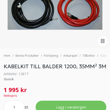
Hem
Benns Produkter
Förtöjning
Ankarspel
Tillbehör
Kabelki
KABELKIT TILL BALDER 1200, 35MM² 3M
Artikelnr: 12817
Quick
1 995 kr
Nettopris
st
Lägg i varukorgen