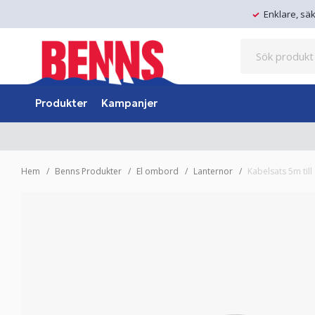
Enklare, sä
Produkter
Kampanjer
Hem
Benns Produkter
El ombord
Lanternor
Kabelsats 5m til