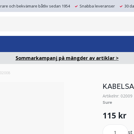
krare och bekvämare båtliv sedan 1954
Snabba leveranser
30 da
Sommarkampanj på mängder av artiklar >
l 02008
KABELSA
Artikelnr: 02009
Sure
115 kr
st