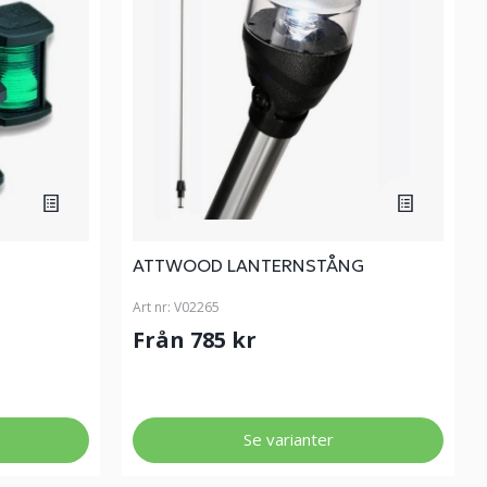
ATTWOOD LANTERNSTÅNG
Art nr:
V02265
Från 785 kr
Se varianter