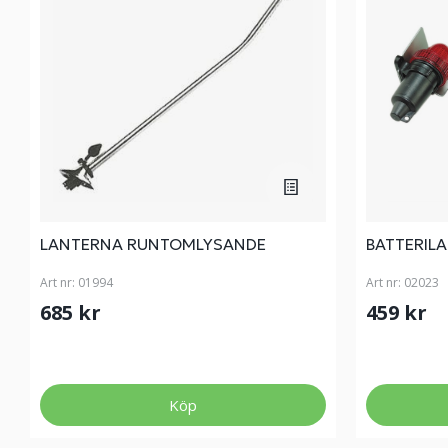
LANTERNA RUNTOMLYSANDE
BATTERIL
Art nr:
01994
Art nr:
02023
685 kr
459 kr
Köp