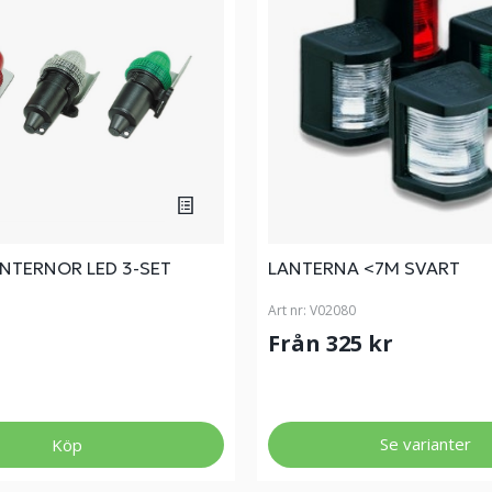
ANTERNOR LED 3-SET
LANTERNA <7M SVART
Art nr:
V02080
Från 325 kr
Se varianter
Köp