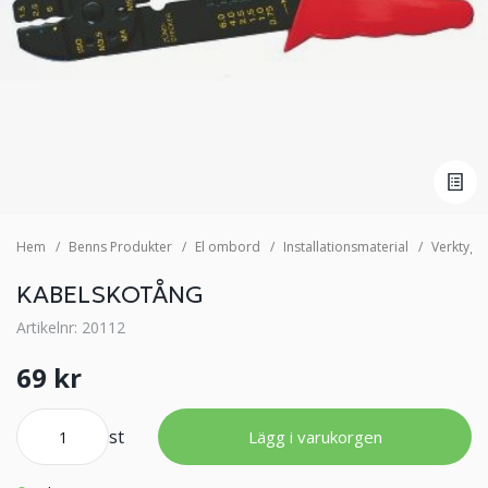
Hem
Benns Produkter
El ombord
Installationsmaterial
Verktyg
KABELSKOTÅNG
Artikelnr: 20112
69 kr
st
Lägg i varukorgen