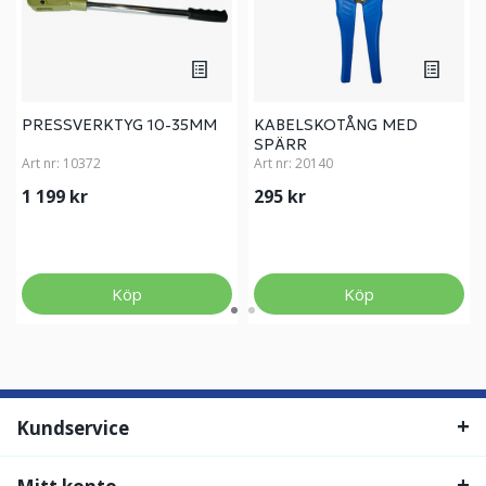
PRESSVERKTYG 10-35MM
KABELSKOTÅNG MED
SPÄRR
Art nr:
10372
Art nr:
20140
1 199 kr
295 kr
Köp
Köp
Kundservice