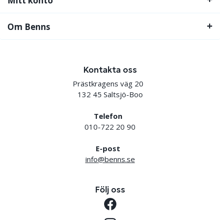
Mitt konto
Om Benns
Kontakta oss
Prästkragens väg 20
132 45 Saltsjö-Boo
Telefon
010-722 20 90
E-post
info@benns.se
Följ oss