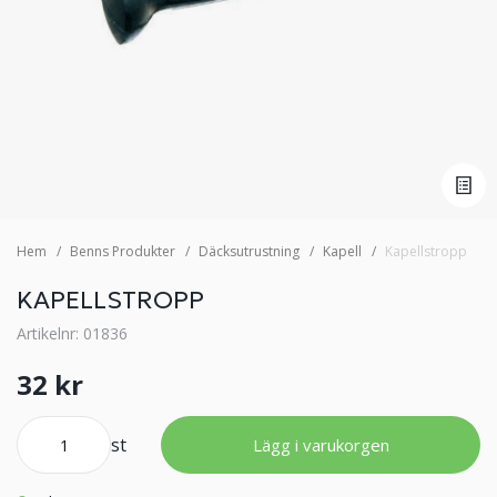
Hem
Benns Produkter
Däcksutrustning
Kapell
Kapellstropp
KAPELLSTROPP
Artikelnr: 01836
32 kr
st
Lägg i varukorgen