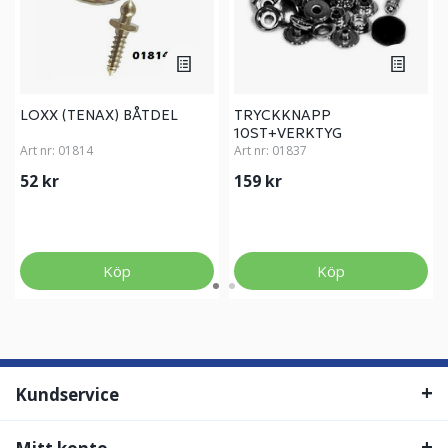
LOXX (TENAX) BÅTDEL
TRYCKKNAPP
10ST+VERKTYG
Art nr:
01814
Art nr:
01837
52 kr
159 kr
Köp
Köp
Kundservice