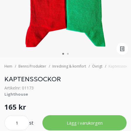
Hem
Benns Produkter
Inredning & komfort
Övrigt
Kaptenssock
KAPTENSSOCKOR
Artikelnr: 01173
Lighthouse
165 kr
st
Lägg i varukorgen