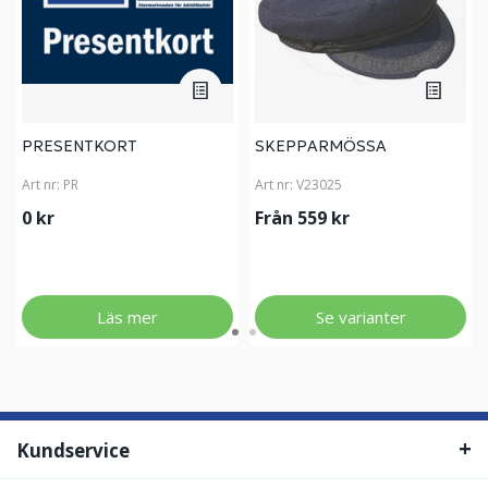
PRESENTKORT
SKEPPARMÖSSA
Art nr:
PR
Art nr:
V23025
0 kr
Från 559 kr
Läs mer
Se varianter
Kundservice