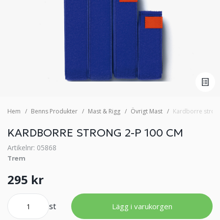
Hem
Benns Produkter
Mast & Rigg
Övrigt Mast
Kardborre stron
KARDBORRE STRONG 2-P 100 CM
Artikelnr: 05868
Trem
295 kr
st
Lägg i varukorgen