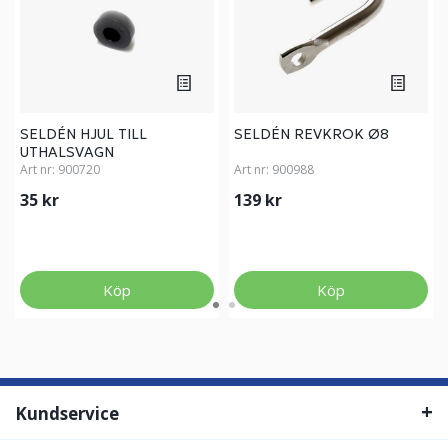
SELDÉN HJUL TILL
SELDÉN REVKROK Ø8
UTHALSVAGN
Art nr:
900720
Art nr:
900988
35 kr
139 kr
Köp
Köp
Kundservice