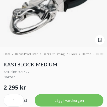
Hem
Benns Produkter
Däcksutrustning
Block
Barton
Kastbl
KASTBLOCK MEDIUM
Artikelnr: 971627
Barton
2 295 kr
st
Lägg i varukorgen