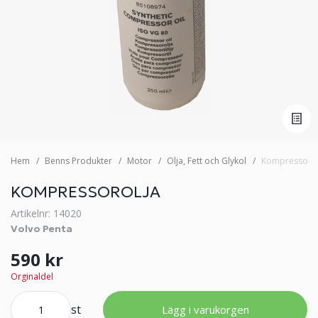
Hem
Benns Produkter
Motor
Olja, Fett och Glykol
Kompressorol
KOMPRESSOROLJA
Artikelnr: 14020
Volvo Penta
590 kr
Orginaldel
st
Lägg i varukorgen