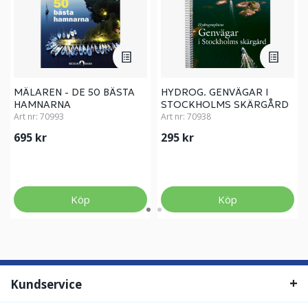
MÄLAREN - DE 50 BÄSTA
HYDROG. GENVÄGAR I
HAMNARNA
STOCKHOLMS SKÄRGÅRD
Art nr:
70993
Art nr:
70938
695 kr
295 kr
Köp
Köp
Kundservice