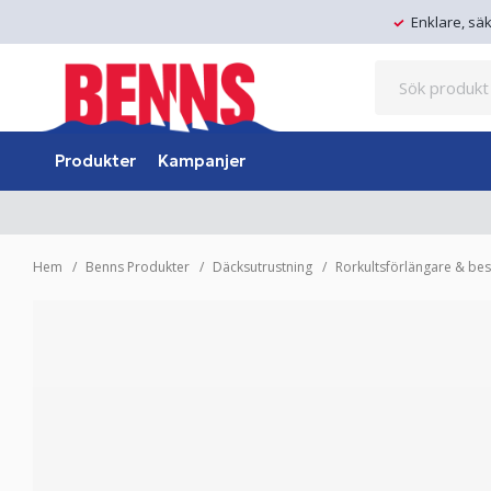
Enklare, sä
Produkter
Kampanjer
Hem
Benns Produkter
Däcksutrustning
Rorkultsförlängare & bes