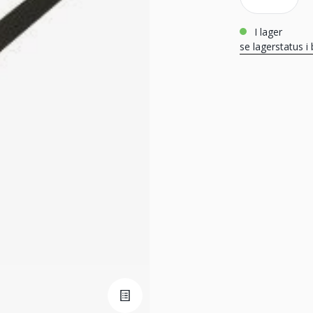
i lager
se lagerstatus i 