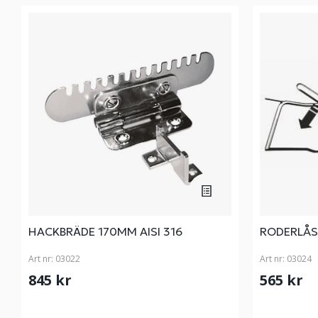
HACKBRÄDE 170MM AISI 316
RODERLÅS
Art nr:
03022
Art nr:
03024
845 kr
565 kr