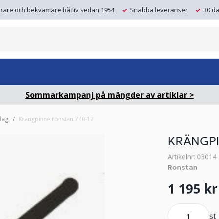
krare och bekvämare båtliv sedan 1954
Snabba leveranser
30 da
Sommarkampanj på mängder av artiklar >
lag
Krängpinne ronstan 740-12
KRÄNGPI
Artikelnr: 03014
Ronstan
1 195 kr
st