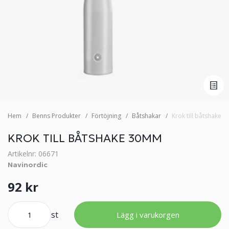
Hem
Benns Produkter
Förtöjning
Båtshakar
Krok till båtshake
KROK TILL BÅTSHAKE 30MM
Artikelnr: 06671
Navinordic
92 kr
st
Lägg i varukorgen