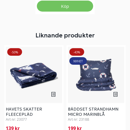
Köp
Liknande produkter
-50%
-43%
NYHET
HAVETS SKATTER
BÄDDSET STRANDHAMN
FLEECEPLÄD
MICRO MARINBLÅ
Art nr:
23077
Art nr:
23188
139 kr
199 kr