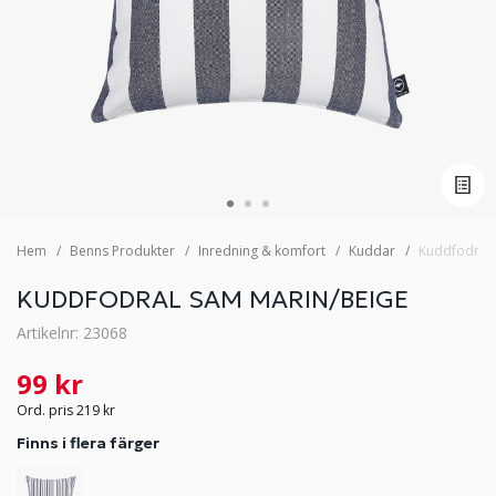
Hem
Benns Produkter
Inredning & komfort
Kuddar
Kuddfodral 
KUDDFODRAL SAM MARIN/BEIGE
Artikelnr: 23068
99 kr
Ord. pris 219 kr
Finns i flera färger