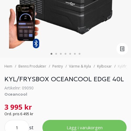
Hem
Benns Produkter
Pentry
Värme & Kyla
Kylboxar
Kyl/fry
KYL/FRYSBOX OCEANCOOL EDGE 40L
Artikelnr: 09090
Oceancool
3 995 kr
Ord. pris 6 495 kr
st
Lägg i varukorgen