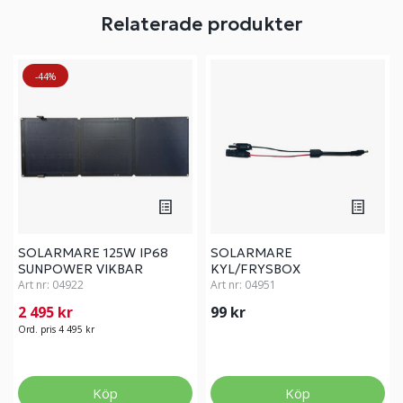
Relaterade produkter
-44%
SOLARMARE 125W IP68
SOLARMARE
SUNPOWER VIKBAR
KYL/FRYSBOX
Art nr:
04922
ADAPTERKABEL
Art nr:
04951
2 495 kr
99 kr
Ord. pris 4 495 kr
Köp
Köp