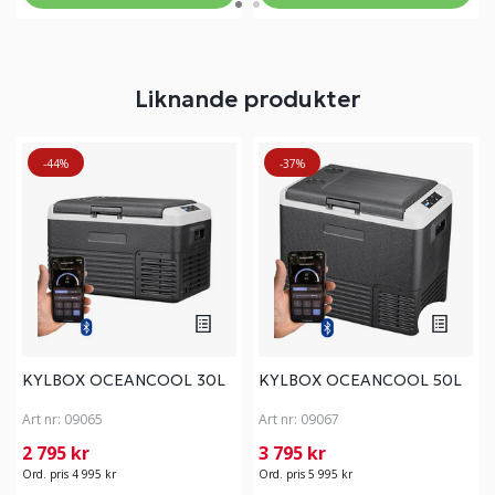
Liknande produkter
-44%
-37%
KYLBOX OCEANCOOL 30L
KYLBOX OCEANCOOL 50L
Art nr:
09065
Art nr:
09067
2 795 kr
3 795 kr
Ord. pris 4 995 kr
Ord. pris 5 995 kr