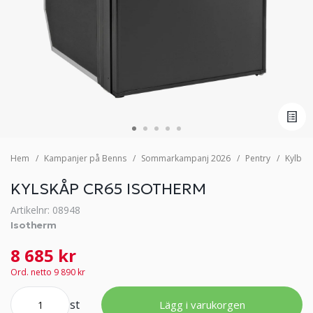
Hem
Kampanjer på Benns
Sommarkampanj 2026
Pentry
Kylbox
KYLSKÅP CR65 ISOTHERM
Artikelnr: 08948
Isotherm
8 685 kr
Ord. netto 9 890 kr
st
Lägg i varukorgen