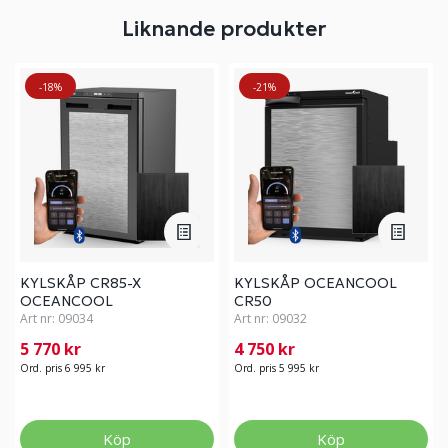
Liknande produkter
-18%
-21%
KYLSKÅP CR85-X
KYLSKÅP OCEANCOOL
OCEANCOOL
CR50
Art nr:
09034
Art nr:
09032
5 770 kr
4 750 kr
Ord. pris 6 995 kr
Ord. pris 5 995 kr
Köp
Köp