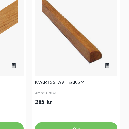
KVARTSSTAV TEAK 2M
Art nr:
07834
285 kr
Köp