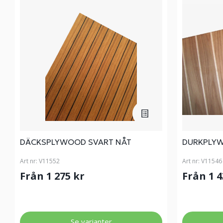
DÄCKSPLYWOOD SVART NÅT
DURKPLYW
Art nr:
V11552
Art nr:
V11546
Från 1 275 kr
Från 1 
Se varianter