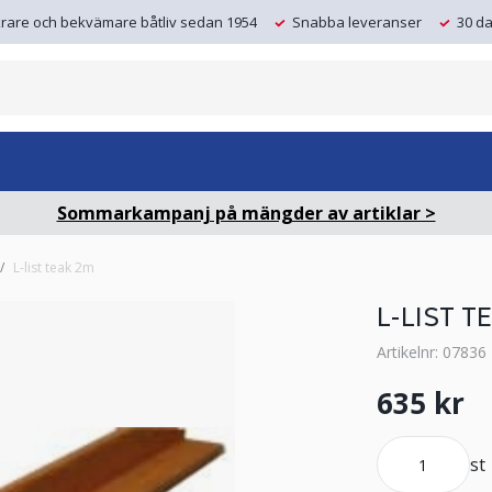
krare och bekvämare båtliv sedan 1954
Snabba leveranser
30 da
Sommarkampanj på mängder av artiklar >
L-list teak 2m
L-LIST T
Artikelnr: 07836
635 kr
st