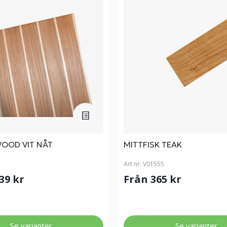
OOD VIT NÅT
MITTFISK TEAK
Art nr:
V01555
439 kr
Från 365 kr
Se varianter
Se varianter