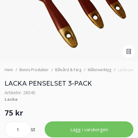
Hem
Benns Produkter
Båtvård & Färg
Måleriverktyg
Lacka pense
LACKA PENSELSET 3-PACK
Artikelnr: 28040
Lacka
75 kr
st
Lägg i varukorgen