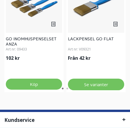
GO INOMHUSPENSELSET
LACKPENSEL GO FLAT
ANZA
Art nr:
09433
Art nr:
V09321
102 kr
Från 42 kr
Köp
Se varianter
Kundservice