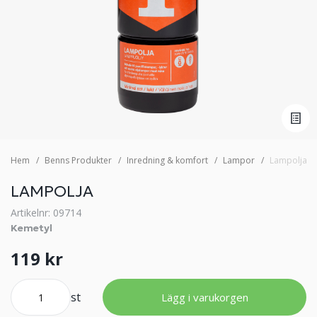
Hem
Benns Produkter
Inredning & komfort
Lampor
Lampolja
LAMPOLJA
Artikelnr: 09714
Kemetyl
119 kr
st
Lägg i varukorgen