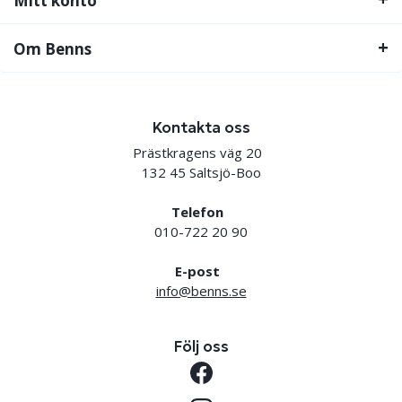
Mitt konto
Om Benns
Kontakta oss
Prästkragens väg 20
132 45 Saltsjö-Boo
Telefon
010-722 20 90
E-post
info@benns.se
Följ oss