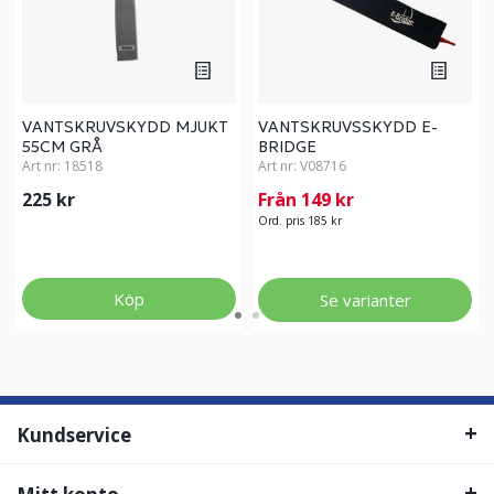
VANTSKRUVSKYDD MJUKT
VANTSKRUVSSKYDD E-
55CM GRÅ
BRIDGE
Art nr:
18518
Art nr:
V08716
225 kr
Från 149 kr
Ord. pris 185 kr
Köp
Se varianter
Kundservice