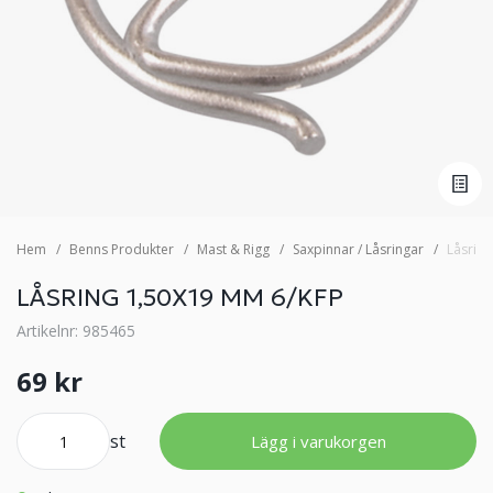
Hem
Benns Produkter
Mast & Rigg
Saxpinnar / Låsringar
Låsrin
LÅSRING 1,50X19 MM 6/KFP
Artikelnr: 985465
69 kr
st
Lägg i varukorgen