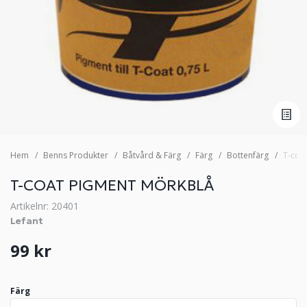
Hem
Benns Produkter
Båtvård & Färg
Färg
Bottenfärg
T-coa
T-COAT PIGMENT MÖRKBLÅ
Artikelnr: 20401
Lefant
99 kr
Färg