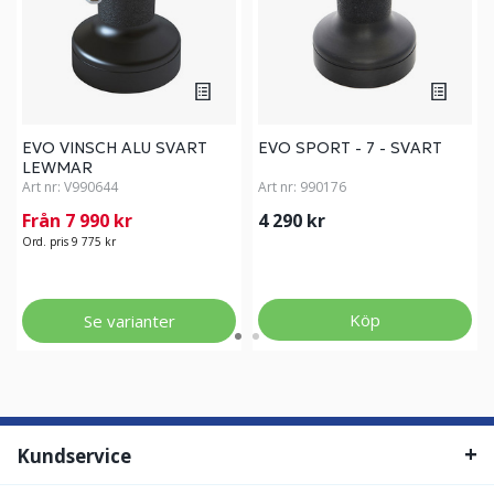
EVO VINSCH ALU SVART
EVO SPORT - 7 - SVART
LEWMAR
Art nr:
V990644
Art nr:
990176
Från 7 990 kr
4 290 kr
Ord. pris 9 775 kr
Köp
Se varianter
Kundservice