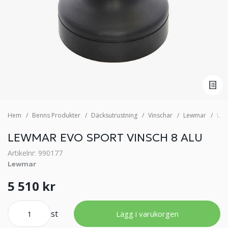
Hem
Benns Produkter
Däcksutrustning
Vinschar
Lewmar
Lew
LEWMAR EVO SPORT VINSCH 8 ALU
Artikelnr: 990177
Lewmar
5 510 kr
st
Lägg i varukorgen