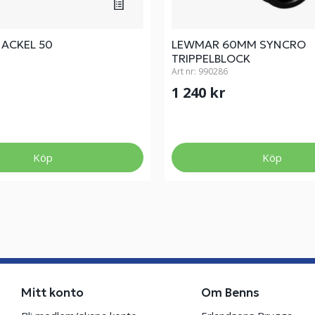
ACKEL 50
LEWMAR 60MM SYNCRO
TRIPPELBLOCK
Art nr:
990286
1 240 kr
Köp
Köp
Mitt konto
Om Benns