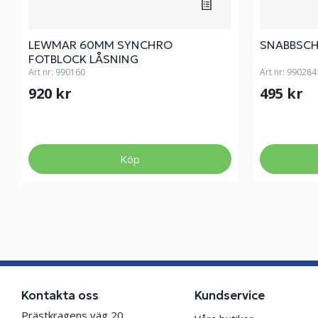
LEWMAR 60MM SYNCHRO
SNABBSCH
FOTBLOCK LÅSNING
Art nr:
990160
Art nr:
990284
920 kr
495 kr
Köp
Kontakta oss
Kundservice
Prästkragens väg 20