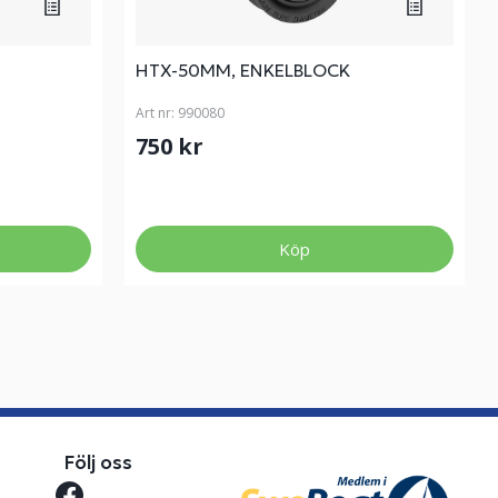
HTX-50MM, ENKELBLOCK
Art nr:
990080
750 kr
Köp
Följ oss