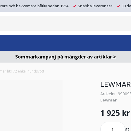
krare och bekvämare båtliv sedan 1954
Snabba leveranser
30 da
Sommarkampanj på mängder av artiklar >
mar htx 72 enkel hundsvott
LEWMAR 
Artikelnr: 99009
Lewmar
1 925 kr
st