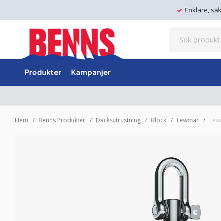
Enklare, sä
Produkter
Kampanjer
Hem
Benns Produkter
Däcksutrustning
Block
Lewmar
Lew