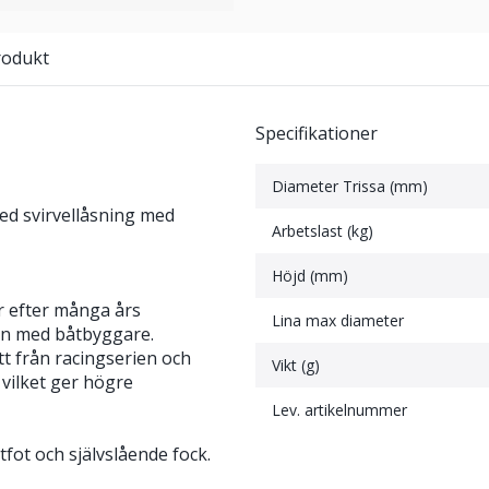
rodukt
Specifikationer
Diameter Trissa (mm)
d svirvellåsning med
Arbetslast (kg)
Höjd (mm)
 efter många års
Lina max diameter
en med båtbyggare.
t från racingserien och
Vikt (g)
vilket ger högre
Lev. artikelnummer
tfot och självslående fock.