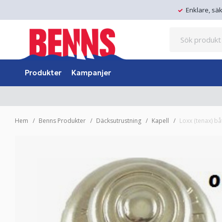
Enklare, sä
Produkter
Kampanjer
Hem
Benns Produkter
Däcksutrustning
Kapell
Loxx (tenax) bå