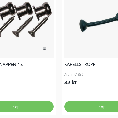
NAPPEN 4ST
KAPELLSTROPP
Art nr:
01836
32 kr
Köp
Köp