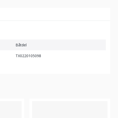
Båtdel
TX0220105098