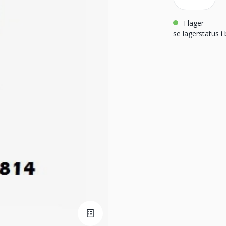
i lager
se lagerstatus i 