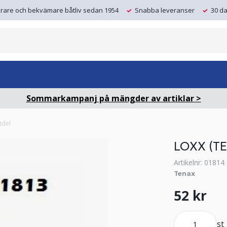
krare och bekvämare båtliv sedan 1954
Snabba leveranser
30 da
Sommarkampanj på mängder av artiklar >
tdel
LOXX (T
Artikelnr: 01814
Tenax
52 kr
st