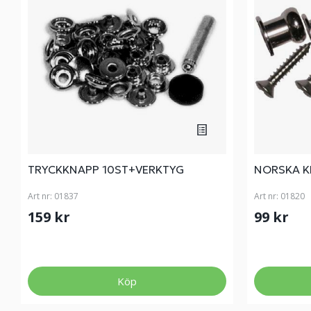
TRYCKKNAPP 10ST+VERKTYG
NORSKA K
Art nr:
01837
Art nr:
01820
159 kr
99 kr
Köp