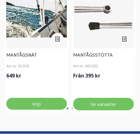
MANTÅGSNÄT
MANTÅGSSTÖTTA
Art nr:
01076
Art nr:
V01032
649 kr
Från 395 kr
Köp
Se varianter