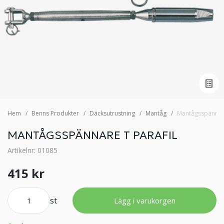
Hem
Benns Produkter
Däcksutrustning
Mantåg
Mantågsspännare
MANTÅGSSPÄNNARE T PARAFIL
Artikelnr: 01085
415 kr
st
Lägg i varukorgen