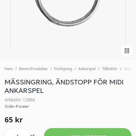
Hem
Benns Produkter
Förtöjning
Ankarspel
Tillbehör
Mässin
MÄSSINGRING, ÄNDSTOPP FÖR MIDI
ANKARSPEL
Artikelnr: 12886
Side-Power
65 kr