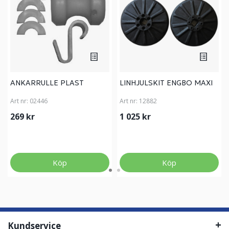
ANKARRULLE PLAST
LINHJULSKIT ENGBO MAXI
Art nr:
02446
Art nr:
12882
269 kr
1 025 kr
Köp
Köp
Kundservice