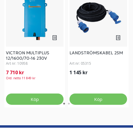
VICTRON MULTIPLUS
LANDSTRÖMSKABEL 25M
12/1600/70-16 230V
Art nr:
10958
Art nr:
05315
7 710 kr
1 145 kr
Ord. netto 11 849 kr
Köp
Köp