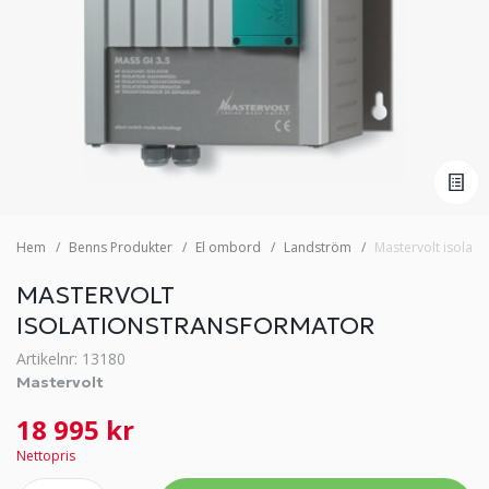
Hem
Benns Produkter
El ombord
Landström
Mastervolt isolat
MASTERVOLT
ISOLATIONSTRANSFORMATOR
Artikelnr: 13180
Mastervolt
18 995 kr
Nettopris