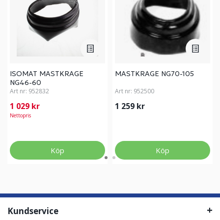
ISOMAT MASTKRAGE
MASTKRAGE NG70-105
NG46-60
Art nr:
952832
Art nr:
952500
1 029 kr
1 259 kr
Nettopris
Köp
Köp
Kundservice