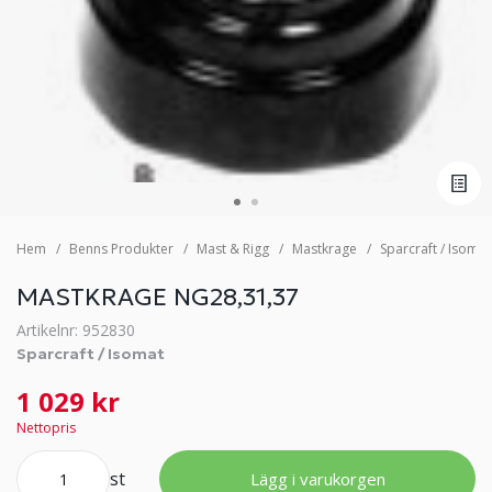
Hem
Benns Produkter
Mast & Rigg
Mastkrage
Sparcraft / Isomat
MASTKRAGE NG28,31,37
Artikelnr: 952830
Sparcraft / Isomat
1 029 kr
Nettopris
st
Lägg i varukorgen