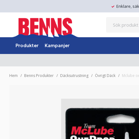
Enklare, sä
Produkter
Kampanjer
Hem
Benns Produkter
Däcksutrustning
Övrigt Däck
Mclube o