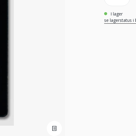
i lager
se lagerstatus i 