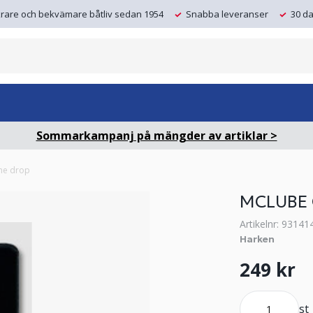
krare och bekvämare båtliv sedan 1954
Snabba leveranser
30 da
Sommarkampanj på mängder av artiklar >
ne drop
MCLUBE
Artikelnr: 93141
Harken
249 kr
st