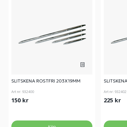
SLITSKENA ROSTFRI 203X19MM
SLITSKENA
Art nr:
932400
Art nr:
932402
150 kr
225 kr
Köp