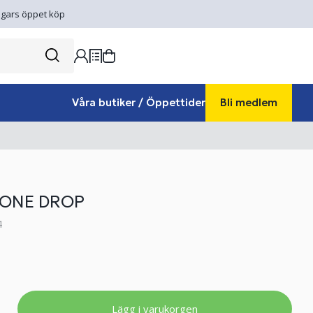
gars öppet köp
Våra butiker / Öppettider
Bli medlem
 ONE DROP
4
Lägg i varukorgen