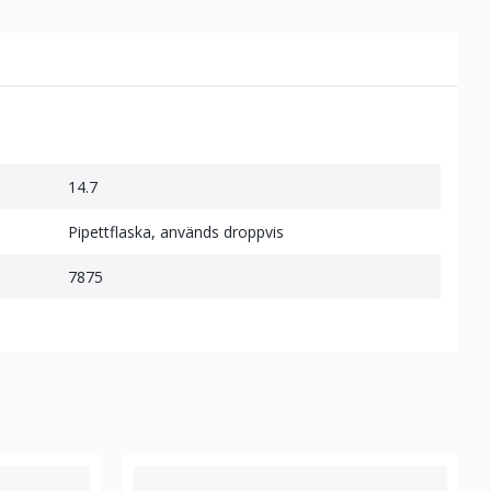
14.7
Pipettflaska, används droppvis
7875