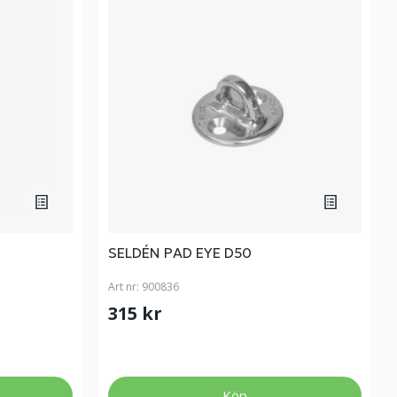
SELDÉN PAD EYE D50
Art nr:
900836
315 kr
Köp