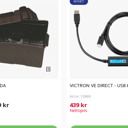
NYHET
ÅDA
VICTRON VE DIRECT - USB
Art nr:
10969
9 kr
439 kr
Nettopris