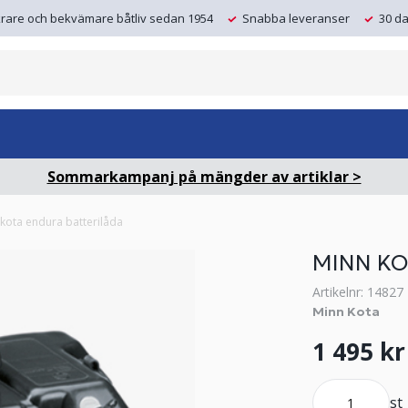
krare och bekvämare båtliv sedan 1954
Snabba leveranser
30 da
Sommarkampanj på mängder av artiklar >
kota endura batterilåda
MINN KO
Artikelnr: 14827
Minn Kota
1 495 kr
st