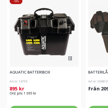
-18%
AQUATIC BATTERIBOX
BATTERIL
Art nr:
14759
Art nr:
V04810
895 kr
Från 20
Ord. pris 1 095 kr