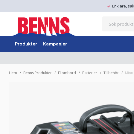
Enklare, sä
Produkter
Kampanjer
Hem
Benns Produkter
El ombord
Batterier
Tillbehör
Minn 