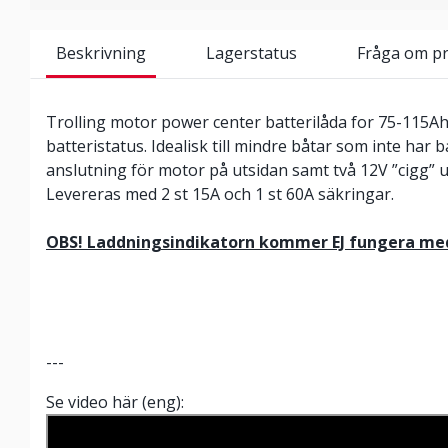
Beskrivning
Lagerstatus
Fråga om p
Trolling motor power center batterilåda for 75-115Ah
batteristatus. Idealisk till mindre båtar som inte har b
anslutning för motor på utsidan samt två 12V ”cigg” u
Levereras med 2 st 15A och 1 st 60A säkringar.
OBS! Laddningsindikatorn kommer EJ fungera med
---
Se video här (eng):