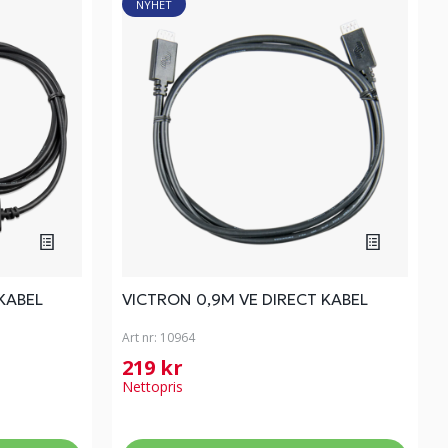
NYHET
 KABEL
VICTRON 0,9M VE DIRECT KABEL
Art nr:
10964
219 kr
Nettopris