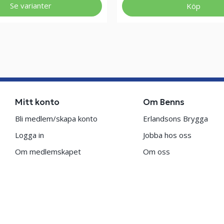
Se varianter
Köp
Mitt konto
Om Benns
Bli medlem/skapa konto
Erlandsons Brygga
Logga in
Jobba hos oss
Om medlemskapet
Om oss