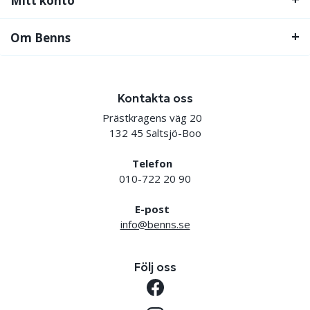
Mitt konto
Om Benns
Kontakta oss
Prästkragens väg 20
132 45 Saltsjö-Boo
Telefon
010-722 20 90
E-post
info@benns.se
Följ oss