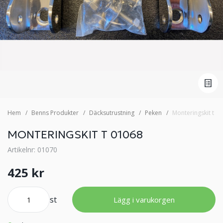
Hem
Benns Produkter
Däcksutrustning
Peken
Monteringskit t 0
MONTERINGSKIT T 01068
Artikelnr: 01070
425 kr
st
Lägg i varukorgen